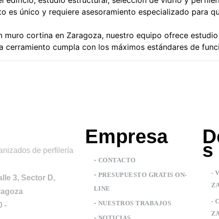
l edificio, estudio estructural, selección de vidrio y perfile
o es único y requiere asesoramiento especializado para que
un muro cortina en Zaragoza, nuestro equipo ofrece estudio 
cerramiento cumpla con los máximos estándares de funcion
Empresa
D
s
anizados de perfilería
-
CONTACTO
- 
-
PRESUPUESTO GRATIS ON-
lle 3, Sector D,
Z
LINE
aragoza
- 
-
NUESTROS TRABAJOS
 -
Z
-
NOTICIAS