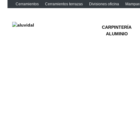
Cerramientos
Cerramientos terrazas
Divisiones oficina
Mampara
H
C
CARPINTERÍA
ALUMINIO
C
C
A
V
S
P