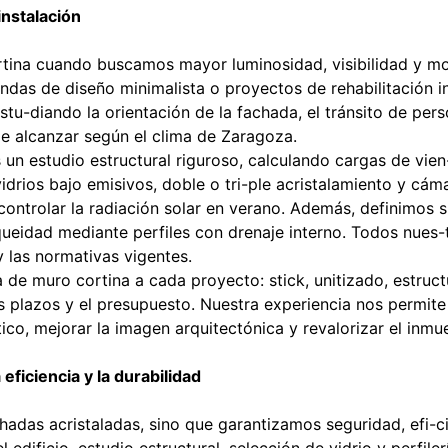
instalación
ina cuando buscamos mayor luminosidad, visibilidad y mo
iendas de diseño minimalista o proyectos de rehabilitación 
tu-diando la orientación de la fachada, el tránsito de perso
de alcanzar según el clima de Zaragoza.
s un estudio estructural riguroso, calculando cargas de vien
idrios bajo emisivos, doble o tri-ple acristalamiento y cá
controlar la radiación solar en verano. Además, definimos s
ueidad mediante perfiles con drenaje interno. Todos nues
y las normativas vigentes.
de muro cortina a cada proyecto: stick, unitizado, estructu
os plazos y el presupuesto. Nuestra experiencia nos permite
co, mejorar la imagen arquitectónica y revalorizar el inmu
 eficiencia y la durabilidad
hadas acristaladas, sino que garantizamos seguridad, efi-c