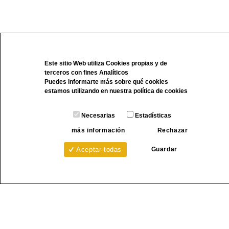
Este sitio Web utiliza Cookies propias y de
terceros con fines Analíticos
Puedes informarte más sobre qué cookies
estamos utilizando en nuestra
política de cookies
Necesarias
Estadísticas
más información
Rechazar
Guardar
Aceptar todas
Carpintería de aluminio, cortes y mecanizados
de perfilería industrial
Poligono Industrial Pina de Ebro Calle 3,