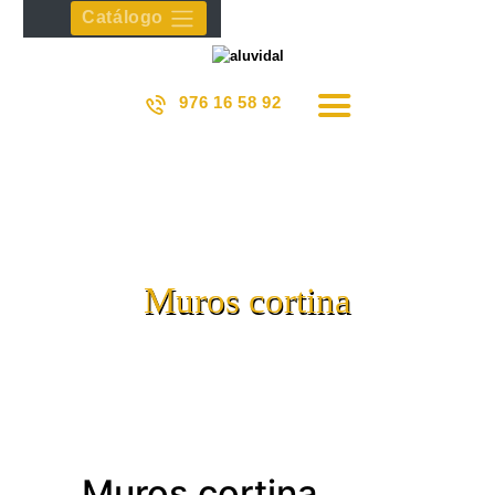
Catálogo
Aluvidal soluciones en aluminio
976 16 58 92
HOME
CARPINTERÍA ALUMINIO
CARPINTERÍA PVC
Muros cortina
CORTE Y MECANIZADO
AHORRO ENERGÉTICO
VENTAJAS ALUMINIO
SERVICIO POSTVENTA
PRODUCTOS
SUBVENCIONES EFICIENCIA
Muros cortina