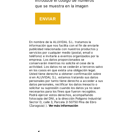
Introduce el código de números
que se muestra en la imagen
En nombre de la ALUVIDAL S.L. tratamos la
información que nos facilita con el fin de enviarle
publicidad relacionada con nuestros productos y
servicios por cualquier medio (postal, email o
teléfono) e invitarle a eventos organizados por la
empresa. Los datos proporcionados se
conservarán mientras no solicite el cese de la
actividad. Los datos no se cederán a terceros salvo
en los casos en que exista una obligación legal.
Usted tiene derecho a obtener confirmación sobre
si en ALUVIDAL S.L. estamos tratando sus datos
personales por tanto tiene derecho a acceder a sus
datos personales, rectificar los datos inexacto o
solicitar su supresión cuando los datos ya no sean
necesarios para los fines que fueron recogidos.
Podrá ejercer estos derechos, acompañando
fotocopia del DNI, a la dirección Poligono Industrial
Sector D, calle 3, Parcela 2i 50750 Pina de Ebro
(Zaragoza) ).
Ver más información