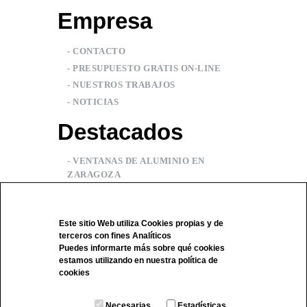
Empresa
-
CONTACTO
-
PRESUPUESTO GRATIS ON-LINE
-
NUESTROS TRABAJOS
-
NOTICIAS
Destacados
- VENTANAS DE ALUMINIO EN
ZARAGOZA
- CARPINTERIA ALUMINIO ZARAGOZA
- MANUAL DE USO Y MANTENIMIENTO
Este sitio Web utiliza Cookies propias y de
terceros con fines Analíticos
Puedes informarte más sobre qué cookies
estamos utilizando en nuestra
política de
cookies
Necesarias
Estadísticas