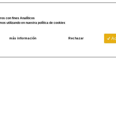
eros con fines Analíticos
mos utilizando en nuestra
política de cookies
Ac
más información
Rechazar
Empresa
D
s
anizados de perfilería
-
CONTACTO
- 
-
PRESUPUESTO GRATIS ON-
lle 3, Sector D,
Z
LINE
aragoza
- 
-
NUESTROS TRABAJOS
 -