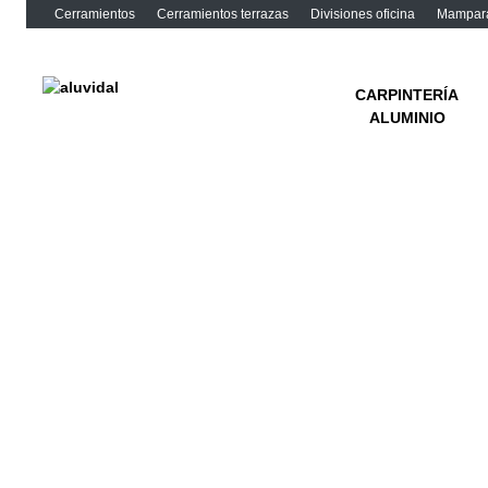
Cerramientos
Cerramientos terrazas
Divisiones oficina
Mampara
H
C
CARPINTERÍA
ALUMINIO
C
C
A
V
S
P