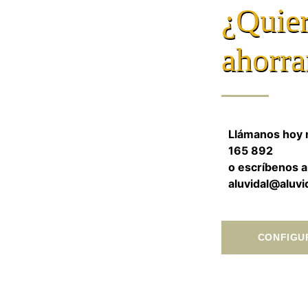
¿Quier
ahorra
Llámanos hoy 
165 892
o escríbenos a
aluvidal@aluvi
CONFIGU