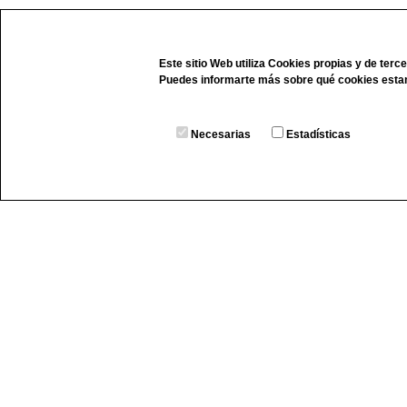
Este sitio Web utiliza Cookies propias y de terc
Puedes informarte más sobre qué cookies esta
Necesarias
Estadísticas
Carpintería de aluminio, cortes y mec
industrial
Poligono Industrial Pina de Ebro Ca
Parcela 2-i, 50750 Pina de Ebro, Z
Telf. 976 16 58 92 - Fax: 976 16 57 10