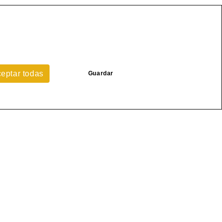
eptar todas
Guardar
estacado
VENTANAS DE ALUMINIO EN
ARAGOZA
CARPINTERIA ALUMINIO