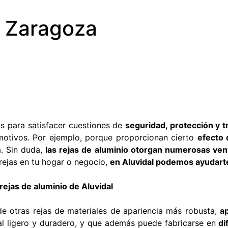
UBVENCIONES
o Zaragoza
FICIENCIA
NERGÉTICA
as para satisfacer cuestiones de
seguridad, protección y t
motivos. Por ejemplo, porque proporcionan cierto
efecto 
a. Sin duda,
las rejas de aluminio otorgan numerosas ven
rejas en tu hogar o negocio,
en Aluvidal podemos ayudart
rejas de aluminio de Aluvidal
 de otras rejas de materiales de apariencia más robusta,
a
ial ligero y duradero, y que además puede fabricarse en
di