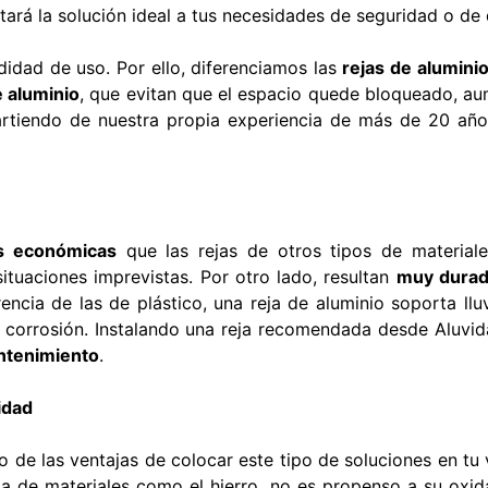
tará la solución ideal a tus necesidades de seguridad o de
idad de uso. Por ello, diferenciamos las
rejas de aluminio
e aluminio
, que evitan que el espacio quede bloqueado, a
tiendo de nuestra propia experiencia de más de 20 año
s económicas
que las rejas de otros tipos de material
ituaciones imprevistas. Por otro lado, resultan
muy durad
encia de las de plástico, una reja de aluminio soporta llu
la corrosión. Instalando una reja recomendada desde Aluvi
ntenimiento
.
idad
o de las ventajas de colocar este tipo de soluciones en t
cia de materiales como el hierro, no es propenso a su oxid