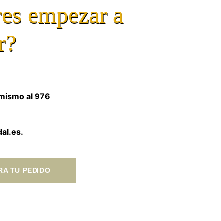
es empezar a
r?
mismo al 976
dal.es.
RA TU PEDIDO