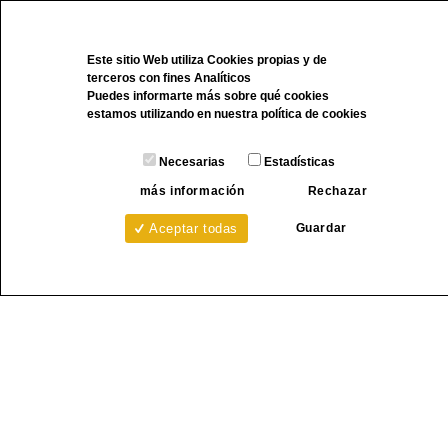
Este sitio Web utiliza Cookies propias y de
terceros con fines Analíticos
Puedes informarte más sobre qué cookies
estamos utilizando en nuestra
política de cookies
Necesarias
Estadísticas
más información
Rechazar
Guardar
Aceptar todas
Carpintería de aluminio, cortes y mecanizados
de perfilería industrial
Poligono Industrial Pina de Ebro Calle 3,
Sector D, Parcela 2-i, 50750 Pina de Ebro,
Zaragoza
Telf. 976 16 58 92 - Fax: 976 16 57 10 -