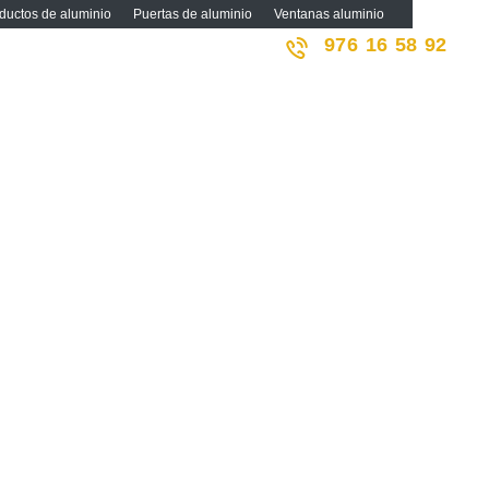
ductos de aluminio
Puertas de aluminio
Ventanas aluminio
976 16 58 92
o