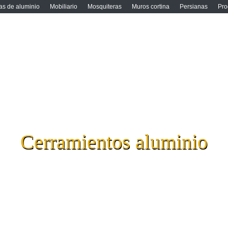
s de aluminio
Mobiliario
Mosquiteras
Muros cortina
Persianas
Pro
OME
ARPINTERÍA ALUMINIO
Aluvidal soluciones en alumini
ARPINTERÍA PVC
ORTE Y MECANIZADO
HORRO ENERGÉTICO
Cerramientos aluminio
ENTAJAS ALUMINIO
ERVICIO POSTVENTA
RODUCTOS