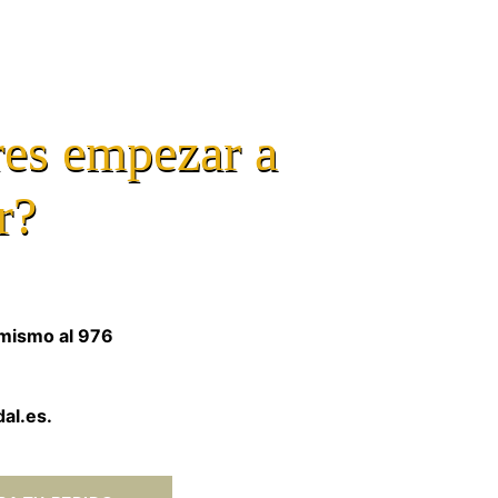
es empezar a
r?
mismo al 976
dal.es.