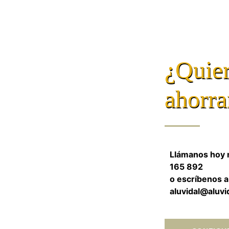
¿Quier
ahorra
Llámanos hoy 
165 892
o escríbenos a
aluvidal@aluvi