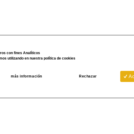
eros con fines Analíticos
mos utilizando en nuestra
política de cookies
Ac
más información
Rechazar
Empresa
D
s
anizados de perfilería