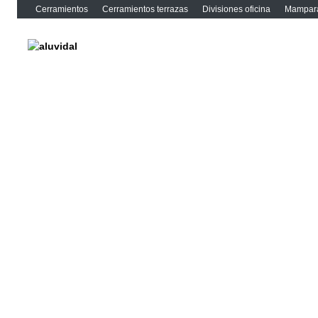
Cerramientos
Cerramientos terrazas
Divisiones oficina
Mampara
H
C
C
C
A
V
S
P