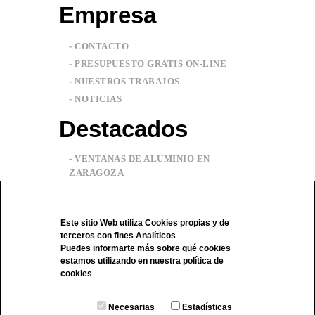
Empresa
-
CONTACTO
-
PRESUPUESTO GRATIS ON-LINE
-
NUESTROS TRABAJOS
-
NOTICIAS
Destacados
- VENTANAS DE ALUMINIO EN
ZARAGOZA
- CARPINTERIA ALUMINIO ZARAGOZA
- MANUAL DE USO Y MANTENIMIENTO
Este sitio Web utiliza Cookies propias y de
terceros con fines Analíticos
Puedes informarte más sobre qué cookies
estamos utilizando en nuestra
política de
cookies
Necesarias
Estadísticas