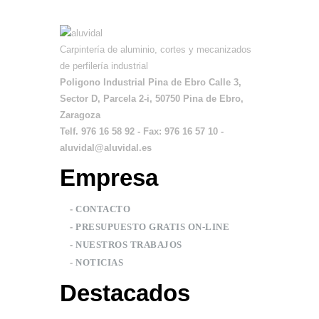
Carpintería de aluminio, cortes y mecanizados
de perfilería industrial
Poligono Industrial Pina de Ebro Calle 3,
Sector D, Parcela 2-i, 50750 Pina de Ebro,
Zaragoza
Telf. 976 16 58 92 - Fax: 976 16 57 10 -
aluvidal@aluvidal.es
Empresa
-
CONTACTO
-
PRESUPUESTO GRATIS ON-LINE
-
NUESTROS TRABAJOS
-
NOTICIAS
Destacados